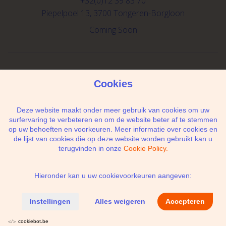
+32(0)12 39 83 70
Piepelpoel 13, 3700 Tongeren-Borgloon
Coming Soon
Schrijf je in voor de newsletter
Cookies
Deze website maakt onder meer gebruik van cookies om uw
surfervaring te verbeteren en om de website beter af te stemmen
op uw behoeften en voorkeuren. Meer informatie over cookies en
Ik geef de toestemming om mijn gegevens te
de lijst van cookies die op deze website worden gebruikt kan u
bewaren en verwerken zoals aangegeven in
terugvinden in onze
Cookie Policy.
onze
privacy statement
. *
Hieronder kan u uw cookievoorkeuren aangeven:
Privacy policy
Algemene Voorwaarden
Cookie policy
Instellingen
Alles weigeren
Accepteren
Cookie voorkeuren
cookiebot.be