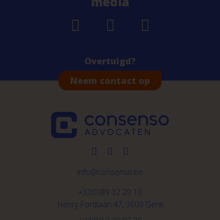
media
Overtuigd?
Neem contact op
info@consenso.be
+32(0)89 32 29 10
Henry Fordlaan 47, 3600 Genk