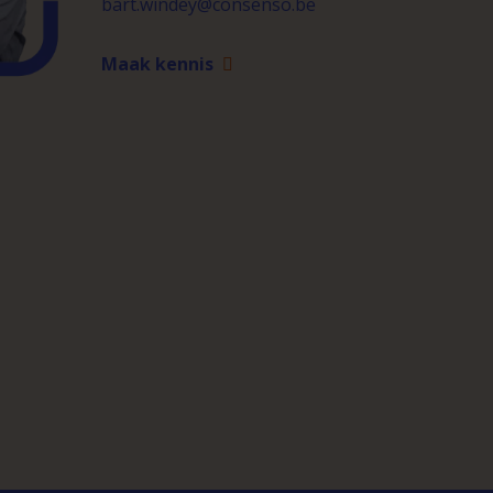
bart.windey@consenso.be
Maak kennis