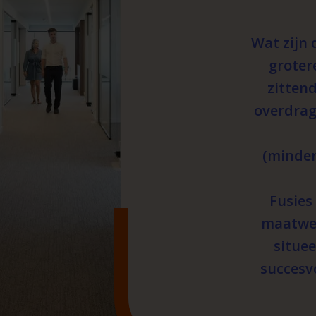
Wat zijn
groter
zitten
overdrage
(minder
Fusies
maatwer
situee
succesv