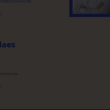
ners@consenso.be
laes
onsenso.be