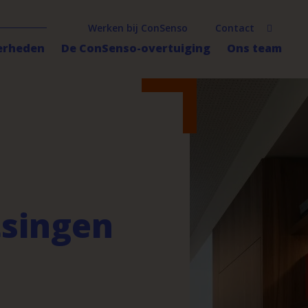
Werken bij ConSenso
Contact
erheden
De ConSenso-overtuiging
Ons team
tsingen