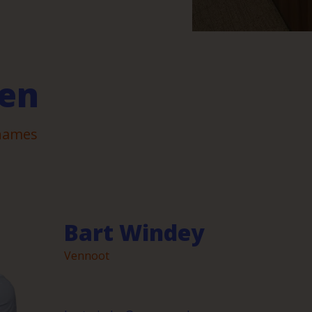
en
rnames
Bart Windey
Vennoot