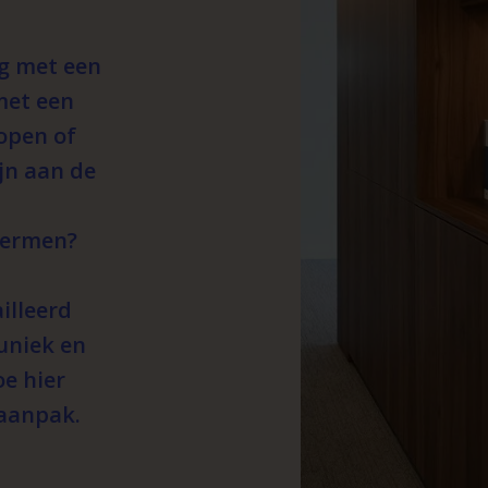
g met een
met een
open of
ijn aan de
chermen?
illeerd
uniek en
oe hier
 aanpak.