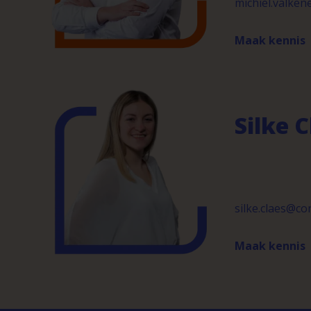
michiel.valke
Maak kennis
Silke C
silke.claes@c
Maak kennis