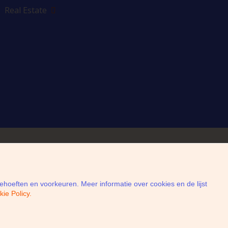
Real Estate
hrijf je in voor de newsletter
oeften en voorkeuren. Meer informatie over cookies en de lijst
ie Policy.