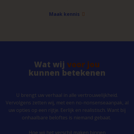
Maak kennis
Wat wij
voor jou
kunnen betekenen
U brengt uw verhaal in alle vertrouwelijkheid.
Vervolgens zetten wij, met een no-nonsenseaanpak, al
uw opties op een rijtje. Eerlijk en realistisch. Want bij
onhaalbare beloftes is niemand gebaat.
Hoe wij het verschil maken binnen