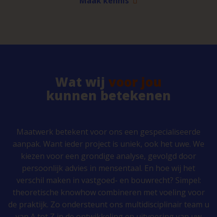
Maak kennis
Wat wij
voor jou
kunnen betekenen
Maatwerk betekent voor ons een gespecialiseerde
aanpak. Want ieder project is uniek, ook het uwe. We
kiezen voor een grondige analyse, gevolgd door
persoonlijk advies in mensentaal. En hoe wij het
verschil maken in vastgoed- en bouwrecht? Simpel:
theoretische knowhow combineren met voeling voor
de praktijk. Zo ondersteunt ons multidisciplinair team u
van A tot Z in de ontwikkeling en uitvoering van uw